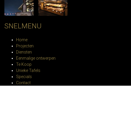
SNELMENU
Home
Projecten
Diensten
Eenmalige ontwerpen
Te Koop
Unieke Tafels
Specials
Contact
SOCIAL MEDIA
– Facebook
– Linkedin
– Instagram