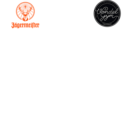
OJECTEN
SNELMENU
Home
Projecten
Diensten
Eenmalige ontwerpen
Te Koop
Unieke Tafels
Specials
Contact