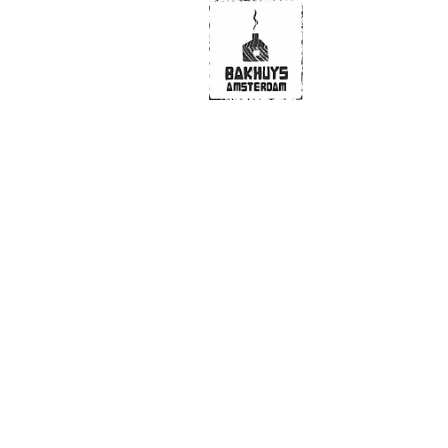
CONTACT
PR
ECHT DESIGN
Kantoor-Atelier:
2e Atjehstraat 44-hs
1094 LJ Amsterdam
Werkplaats:
Weesperstraat 102 WP
1112 AP Diemen