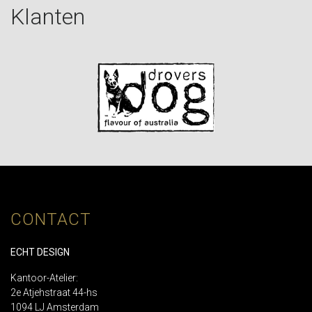
Klanten
CONTACT
ECHT DESIGN
Kantoor-Atelier:
2e Atjehstraat 44-hs
1094 LJ Amsterdam