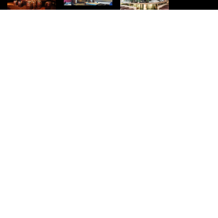
SNELMENU
Home
Projecten
Diensten
Eenmalige ontwerpen
Te Koop
Unieke Tafels
Specials
Contact
SOCIAL MEDIA
– Facebook