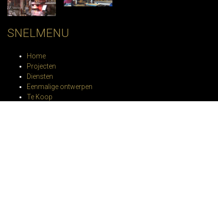
SNELMENU
Home
Projecten
Diensten
Eenmalige ontwerpen
Te Koop
Unieke Tafels
Specials
Contact
SOCIAL MEDIA
– Facebook
– Linkedin
– Instagram