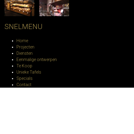
SNELMENU
Home
Projecten
Diensten
Eenmalige ontwerpen
Te Koop
Unieke Tafels
Specials
Contact
SOCIAL MEDIA
– Facebook
– Linkedin
– Instagram