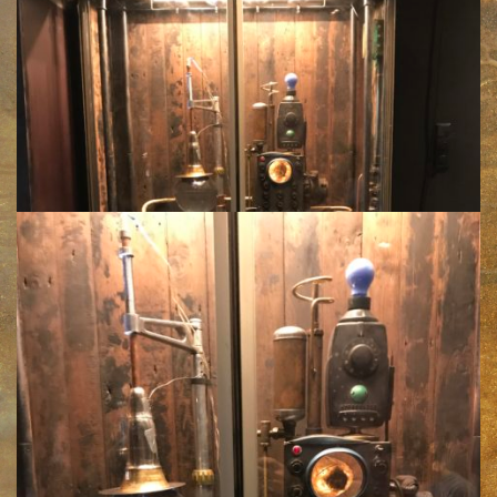
Klik voor een vergroting
Klik voor een vergroting