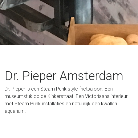
Dr. Pieper Amsterdam
Dr. Pieper is een Steam Punk style frietsaloon. Een
museumstuk op de Kinkerstraat. Een Victoriaans interieur
met Steam Punk installaties en natuurlijk een kwallen
aquarium.