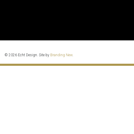
© 2026 Echt Design. Site by
Branding New
.