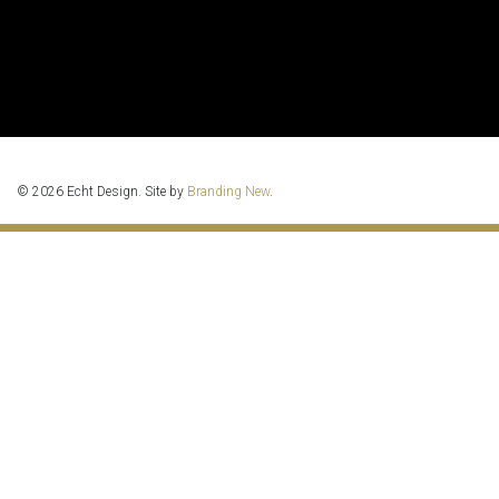
© 2026 Echt Design. Site by
Branding New
.