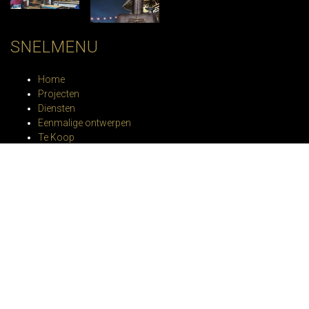
SNELMENU
Home
Projecten
Diensten
Eenmalige ontwerpen
Te Koop
Unieke Tafels
Specials
Contact
SOCIAL MEDIA
– Facebook
– Linkedin
– Instagram