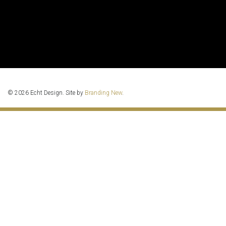
© 2026 Echt Design. Site by
Branding New
.