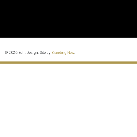
© 2026 Echt Design. Site by
Branding New
.